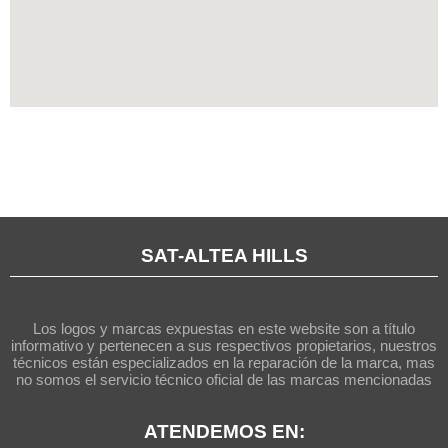
SAT-ALTEA HILLS
Los logos y marcas expuestas en este website son a título
informativo y pertenecen a sus respectivos propietarios, nuestros
técnicos están especializados en la reparación de la marca, mas
no somos el servicio técnico oficial de las marcas mencionadas
ATENDEMOS EN: