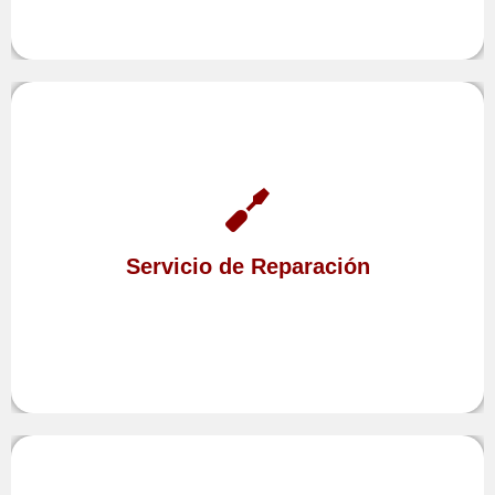
Cuando sus equipos comiencen a fallar confíe en
Altea
en
Reparación
de
Servicio Técnico
nuestro
Servicio de Reparación
nosotros nos ocuparemos de resolver sus
Hills,
problemas