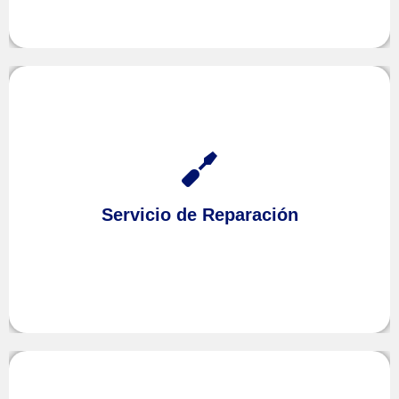
Cuando sus equipos comiencen a fallar confíe en
Altea
en
Reparación
de
Servicio Técnico
nuestro
Servicio de Reparación
nosotros nos ocuparemos de resolver sus
Hills,
problemas