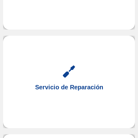
Cuando sus equipos comiencen a fallar confíe en
Altea
en
Reparación
de
Servicio Técnico
nuestro
Servicio de Reparación
nosotros nos ocuparemos de resolver sus
Hills,
problemas